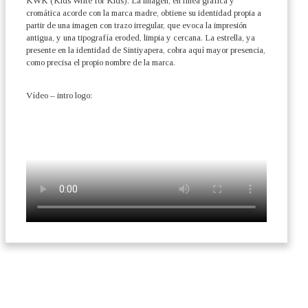
KWK (Kids Write for Kids). La imagen, en línea gráfica y
cromática acorde con la marca madre, obtiene su identidad propia a
partir de una imagen con trazo irregular, que evoca la impresión
antigua, y una tipografía eroded, limpia y cercana. La estrella, ya
presente en la identidad de Sintiyapera, cobra aquí mayor presencia,
como precisa el propio nombre de la marca.
Vídeo – intro logo: