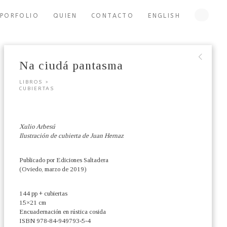
PORFOLIO
QUIEN
CONTACTO
ENGLISH
∟
Na ciudá pantasma
LIBROS >
CUBIERTAS
Xulio Arbesú
Ilustración de cubierta de Juan Hernaz
Publicado por Ediciones Saltadera
(Oviedo, marzo de 2019)
144 pp + cubiertas
15×21 cm
Encuadernación en rústica cosida
ISBN 978-84-949793-5-4