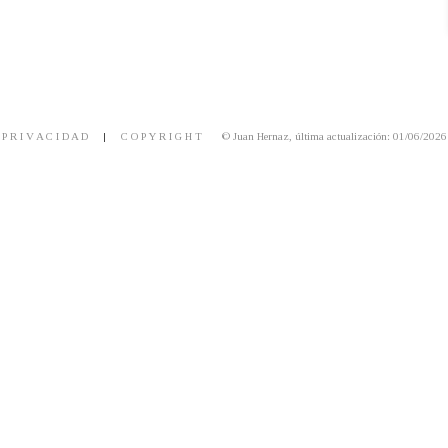
P R I V A C I D A D
|
C O P Y R I G H T
© Juan Hernaz, última actualización: 01/06/2026