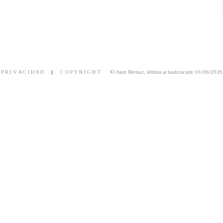
P R I V A C I D A D
|
C O P Y R I G H T
© Juan Hernaz, última actualización: 01/06/2026